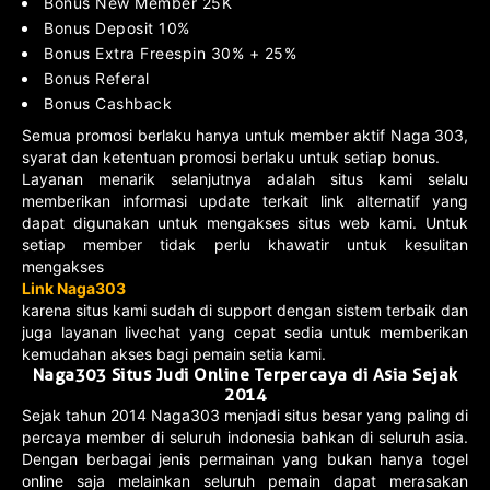
Bonus New Member 25K
Bonus Deposit 10%
Bonus Extra Freespin 30% + 25%
Bonus Referal
Bonus Cashback
Semua promosi berlaku hanya untuk member aktif Naga 303,
syarat dan ketentuan promosi berlaku untuk setiap bonus.
Layanan menarik selanjutnya adalah situs kami selalu
memberikan informasi update terkait link alternatif yang
dapat digunakan untuk mengakses situs web kami. Untuk
setiap member tidak perlu khawatir untuk kesulitan
mengakses
Link Naga303
karena situs kami sudah di support dengan sistem terbaik dan
juga layanan livechat yang cepat sedia untuk memberikan
kemudahan akses bagi pemain setia kami.
Naga303 Situs Judi Online Terpercaya di Asia Sejak
2014
Sejak tahun 2014 Naga303 menjadi situs besar yang paling di
percaya member di seluruh indonesia bahkan di seluruh asia.
Dengan berbagai jenis permainan yang bukan hanya togel
online saja melainkan seluruh pemain dapat merasakan