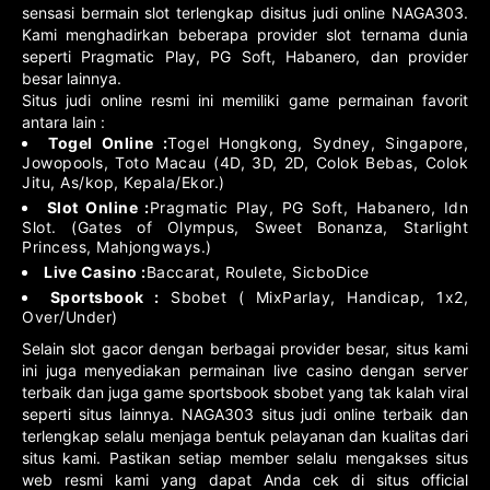
sensasi bermain slot terlengkap disitus judi online NAGA303.
Kami menghadirkan beberapa provider slot ternama dunia
seperti Pragmatic Play, PG Soft, Habanero, dan provider
besar lainnya.
Situs judi online resmi ini memiliki game permainan favorit
antara lain :
Togel Online :
Togel Hongkong, Sydney, Singapore,
Jowopools, Toto Macau (4D, 3D, 2D, Colok Bebas, Colok
Jitu, As/kop, Kepala/Ekor.)
Slot Online :
Pragmatic Play, PG Soft, Habanero, Idn
Slot. (Gates of Olympus, Sweet Bonanza, Starlight
Princess, Mahjongways.)
Live Casino :
Baccarat, Roulete, SicboDice
Sportsbook :
Sbobet ( MixParlay, Handicap, 1x2,
Over/Under)
Selain slot gacor dengan berbagai provider besar, situs kami
ini juga menyediakan permainan live casino dengan server
terbaik dan juga game sportsbook sbobet yang tak kalah viral
seperti situs lainnya. NAGA303 situs judi online terbaik dan
terlengkap selalu menjaga bentuk pelayanan dan kualitas dari
situs kami. Pastikan setiap member selalu mengakses situs
web resmi kami yang dapat Anda cek di situs official