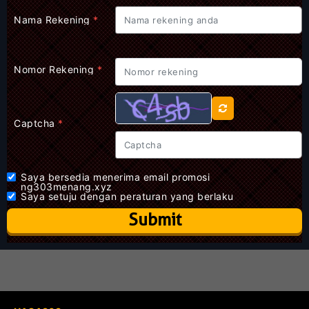
Nama Rekening
*
Nomor Rekening
*
Captcha
*
Saya bersedia menerima email promosi
ng303menang.xyz
Saya setuju dengan peraturan yang berlaku
Submit