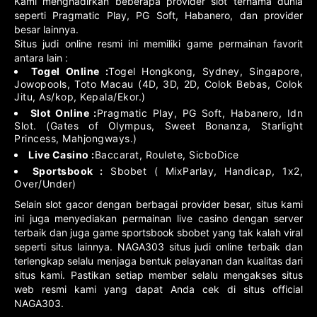
Kami menghadirkan beberapa provider slot ternama dunia
seperti Pragmatic Play, PG Soft, Habanero, dan provider
besar lainnya.
Situs judi online resmi ini memiliki game permainan favorit
antara lain :
Togel Online :
Togel Hongkong, Sydney, Singapore,
Jowopools, Toto Macau (4D, 3D, 2D, Colok Bebas, Colok
Jitu, As/kop, Kepala/Ekor.)
Slot Online :
Pragmatic Play, PG Soft, Habanero, Idn
Slot. (Gates of Olympus, Sweet Bonanza, Starlight
Princess, Mahjongways.)
Live Casino :
Baccarat, Roulete, SicboDice
Sportsbook :
Sbobet ( MixParlay, Handicap, 1x2,
Over/Under)
Selain slot gacor dengan berbagai provider besar, situs kami
ini juga menyediakan permainan live casino dengan server
terbaik dan juga game sportsbook sbobet yang tak kalah viral
seperti situs lainnya. NAGA303 situs judi online terbaik dan
terlengkap selalu menjaga bentuk pelayanan dan kualitas dari
situs kami. Pastikan setiap member selalu mengakses situs
web resmi kami yang dapat Anda cek di situs official
NAGA303.