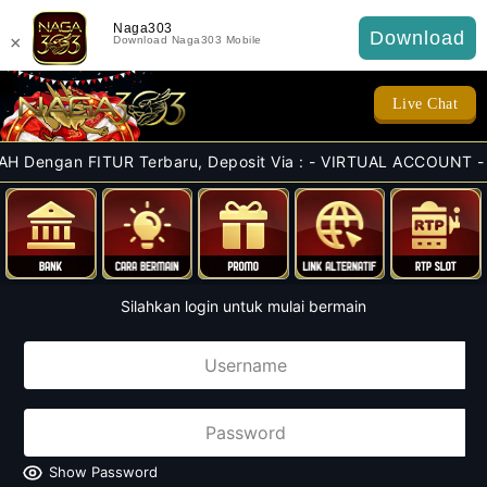
Naga303
Download
×
Download Naga303 Mobile
Live Chat
n FITUR Terbaru, Deposit Via : - VIRTUAL ACCOUNT - E-WALLET
Silahkan login untuk mulai bermain
Show Password