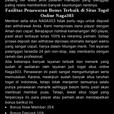
paling relate memberikan banyak keuntungan nantinya.
Fasilitas Penawaran Bonus Terbaik di Situs Togel
Online Naga303
Member setia situs NAGA303 tidak perlu ragu untuk deposit
dan withdrawal Anda. Kami memproses dana player dengan
Aman dan cepat. Berapapun nominal kemenangan WD player,
pasti akan terbayar lunas 100% ke rekening pemain. Setiap
proses deposit dan withdraw diproses otomatis dengan waktu
yang sangat cepat, hanya dalam hitungan menit. Tim layanan
pelanggan tersedia 24 jam non-stop, siap membantu dengan
ramah dan profesional.
Ada beberapa banyak layanan terbaik dan menarik yang
sudah di sediakan oleh layanan judi togel situs online
Naga303. Penawaran ini pasti sangat menguntungkan serta
memuaskan. Karena, meskipun sudah banyak situs taruhan
togel di Indonesia, tetapi tidak menjamin semuanya selalu
punya penawaran menarik sehingga belum tentu pasti akan
membuat member puas. Tetapi, lewat situs togel yang
terpercaya ini, para player atau pemain akan mendapatkan
bonus berikut ini:
Bonus New Member 25K
Bonus Deposit 10%