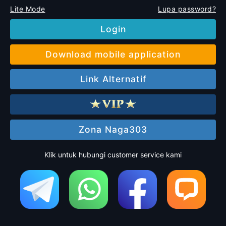
Lite Mode
Lupa password?
Login
Download mobile application
Link Alternatif
Zona Naga303
Klik untuk hubungi customer service kami